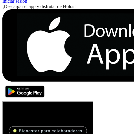
Iniciar sesión
¡Descargar el app y disfrutar de Holos!