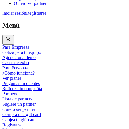
Quiero ser partner
Iniciar sesión
Regístrarse
Menú
Para Empresas
Cotiza para tu equipo
Agenda una demo
Casos de éxito
Para Personas
¿Cómo funciona?
Ver planes
Preguntas frecuentes
Refiere a tu compañía
Partners
Lista de partners
Sugiere un partner
Quiero ser partner
Compra una gift card
Canjea tu gift card
Regístrarse