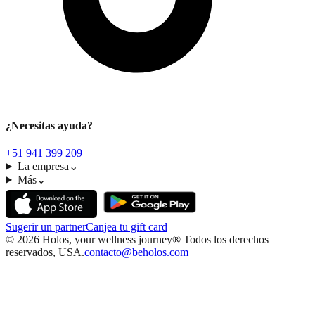
¿Necesitas ayuda?
+51 941 399 209
La empresa
⌄
Más
⌄
Sugerir un partner
Canjea tu gift card
©
2026
Holos, your wellness journey® Todos los derechos
reservados, USA.
contacto@beholos.com